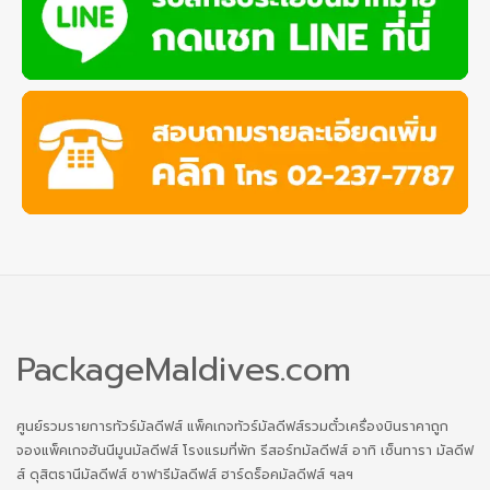
PackageMaldives.com
ศูนย์รวมรายการทัวร์มัลดีฟส์ แพ็คเกจทัวร์มัลดีฟส์รวมตั๋วเครื่องบินราคาถูก
จองแพ็คเกจฮันนีมูนมัลดีฟส์ โรงแรมที่พัก รีสอร์ทมัลดีฟส์ อาทิ เซ็นทารา มัลดีฟ
ส์ ดุสิตธานีมัลดีฟส์ ซาฟารีมัลดีฟส์ ฮาร์ดร็อคมัลดีฟส์ ฯลฯ