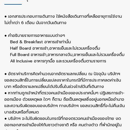
● เอกสารประกอบการเดินทาง ใช้หนังสือเดินทางที่เหลืออายุการใช้งาน
ไม่ต่ำกว่า 6 เดือน นับจากวันเดินทาง
● คำอธิบายรายการอาหารแบบต่างๆ
Bed & Breakfast อาหารเช้าเท่านั้น
Half Board อาหารเช้า,อาหารเย็นและไม่รวมเครื่องดื่ม
Full Board อาหารเช้า,อาหารกลางวัน,อาหารเย็นและไม่รวมเครื่องดื่ม
All Inclusive อาหารทุกมื้อ และรวมเครื่องดื่มตามรายการ
● อัตราค่าบริการคิดคำนวณจากอัตราแลกเปลี่ยน ณ ปัจจุบัน บริษัทฯ
ขอสงวนสิทธิ์ในการเปลี่ยนแปลงราคาในกรณีที่มีการประกาศลดค่าเงิน
บาท หรืออัตราแลกเปลี่ยนได้ปรับขึ้นในช่วงใกล้วันที่เดินทาง
● หากท่านถูกเจ้าหน้าที่ตรวจคนเข้าเมืองของประเทศนั้นๆ ปฏิเสธการเข้า-
ออกเมือง ด้วยเหตุผล ใดๆ ก็ตาม ถือเป็นเหตุผลซึ่งอยู่นอกเหนืออำนาจ
และความรับผิดชอบของบริษัทฯ ทางบริษัทฯ ขอสงวนสิทธิ์ที่จะไม่คืนเงิน
บางส่วนหรือทั้งหมด
● บริษัทฯ จะไม่รับผิดชอบในกรณีที่กองตรวจคนเข้าเมืองของไทย งด
ออกเอกสารเข้าเมืองให้กับชาวต่างชาติ หรือ คนต่างด้าว ที่พำนักอยู่ใน