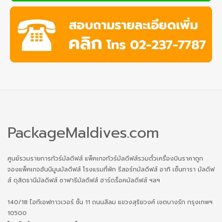
PackageMaldives.com
ศูนย์รวมรายการทัวร์มัลดีฟส์ แพ็คเกจทัวร์มัลดีฟส์รวมตั๋วเครื่องบินราคาถูก
จองแพ็คเกจฮันนีมูนมัลดีฟส์ โรงแรมที่พัก รีสอร์ทมัลดีฟส์ อาทิ เซ็นทารา มัลดีฟ
ส์ ดุสิตธานีมัลดีฟส์ ซาฟารีมัลดีฟส์ ฮาร์ดร็อคมัลดีฟส์ ฯลฯ
140/18 ไอทีเอฟทาวเวอร์ ชั้น 11 ถนนสีลม แขวงสุริยวงศ์ เขตบางรัก กรุงเทพฯ
10500