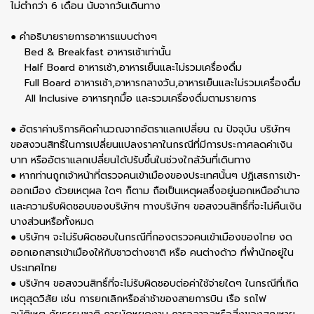
ไม่ต่ำกว่า 6 เดือน นับจากวันเดินทาง
● คำอธิบายรายการอาหารแบบต่างๆ
Bed & Breakfast อาหารเช้าเท่านั้น
Half Board อาหารเช้า,อาหารเย็นและไม่รวมเครื่องดื่ม
Full Board อาหารเช้า,อาหารกลางวัน,อาหารเย็นและไม่รวมเครื่องดื่ม
All Inclusive อาหารทุกมื้อ และรวมเครื่องดื่มตามรายการ
● อัตราค่าบริการคิดคำนวณจากอัตราแลกเปลี่ยน ณ ปัจจุบัน บริษัทฯ
ขอสงวนสิทธิ์ในการเปลี่ยนแปลงราคาในกรณีที่มีการประกาศลดค่าเงิน
บาท หรืออัตราแลกเปลี่ยนได้ปรับขึ้นในช่วงใกล้วันที่เดินทาง
● หากท่านถูกเจ้าหน้าที่ตรวจคนเข้าเมืองของประเทศนั้นๆ ปฏิเสธการเข้า-
ออกเมือง ด้วยเหตุผล ใดๆ ก็ตาม ถือเป็นเหตุผลซึ่งอยู่นอกเหนืออำนาจ
และความรับผิดชอบของบริษัทฯ ทางบริษัทฯ ขอสงวนสิทธิ์ที่จะไม่คืนเงิน
บางส่วนหรือทั้งหมด
● บริษัทฯ จะไม่รับผิดชอบในกรณีที่กองตรวจคนเข้าเมืองของไทย งด
ออกเอกสารเข้าเมืองให้กับชาวต่างชาติ หรือ คนต่างด้าว ที่พำนักอยู่ใน
ประเทศไทย
● บริษัทฯ ขอสงวนสิทธิ์ที่จะไม่รับผิดชอบต่อค่าใช้จ่ายใดๆ ในกรณีที่เกิด
เหตุสุดวิสัย เช่น การยกเลิกหรือล่าช้าของสายการบิน เรือ รถไฟ